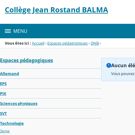
Panneau de gestion des cookies
Collège Jean Rostand BALMA
Menu de la rubrique
Contenu
MENU
Vous êtes ici :
Accueil
›
Espaces pédagogiques
›
DNB
›
Espaces pédagogiques
Aucun élém
Allemand
Vous pouvez 
EPS
PIX
Sciences physiques
SVT
Technologie
3eme