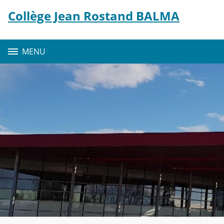
Panneau de gestion des cookies
Collège Jean Rostand BALMA
Contenu
MENU