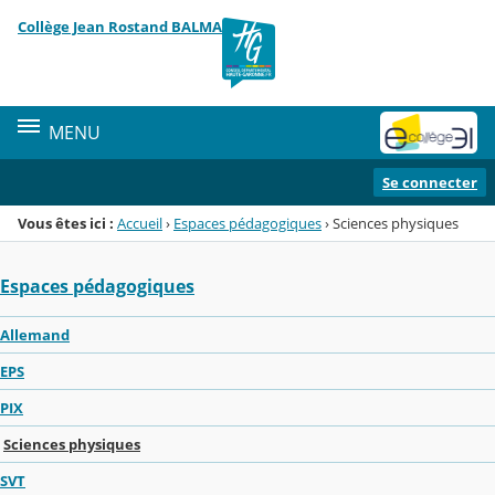
Panneau de gestion des cookies
Collège Jean Rostand BALMA
Menu de la rubrique
Contenu
MENU
Se connecter
Vous êtes ici :
Accueil
›
Espaces pédagogiques
›
Sciences physiques
Espaces pédagogiques
Allemand
EPS
PIX
Sciences physiques
SVT