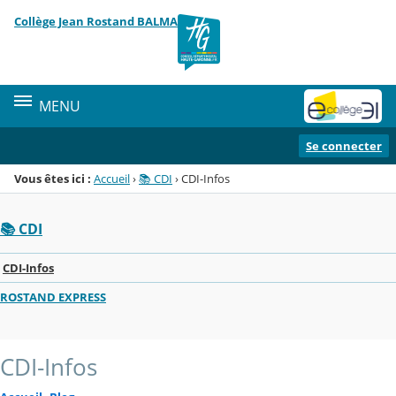
Panneau de gestion des cookies
Collège Jean Rostand BALMA
Menu de la rubrique
Contenu
MENU
Se connecter
Vous êtes ici :
Accueil
›
📚 CDI
›
CDI-Infos
📚 CDI
CDI-Infos
ROSTAND EXPRESS
CDI-Infos