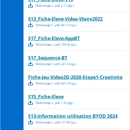
Télécharger
( .
pdf
,
2.11
Mo
)
S13_Fiche-Eleve-Video-VJanv2022
Télécharger
( .
pdf
,
467.15
ko
)
S17_Fiche-Eleve-AppBT
Télécharger
( .
pdf
,
739.65
ko
)
S17_Sequence-BT
Télécharger
( .
pdf
,
221.63
ko
)
Fiche-Jeu-Video2D-2020-Etape1-Creativite
Télécharger
( .
pdf
,
697.75
ko
)
S15_Fiche-Eleve
Télécharger
( .
pdf
,
1.20
Mo
)
S13-Information utilisation BYOD 2024
Télécharger
( .
pdf
,
177.85
ko
)