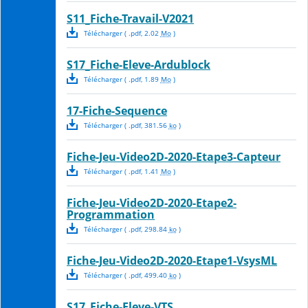
S11_Fiche-Travail-V2021
Télécharger
( .
pdf
,
2.02
Mo
)
S17_Fiche-Eleve-Ardublock
Télécharger
( .
pdf
,
1.89
Mo
)
17-Fiche-Sequence
Télécharger
( .
pdf
,
381.56
ko
)
Fiche-Jeu-Video2D-2020-Etape3-Capteur
Télécharger
( .
pdf
,
1.41
Mo
)
Fiche-Jeu-Video2D-2020-Etape2-
Programmation
Télécharger
( .
pdf
,
298.84
ko
)
Fiche-Jeu-Video2D-2020-Etape1-VsysML
Télécharger
( .
pdf
,
499.40
ko
)
S17_Fiche-Eleve-VTS