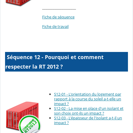
___________________
Fiche de séquence
Fiche de travail
Séquence 12 - Pourquoi et comment
respecter la RT 2012 ?
S12-01 - L'orientation du logement par
rapport à la course du soleil a-t-elle un
impact ?
S12-02 - La mise en place d'un isolant et
son choix ont-ils un impact ?
S12-03 - L'épaisseur de l'isolant a-t-il un
impact ?
___________________