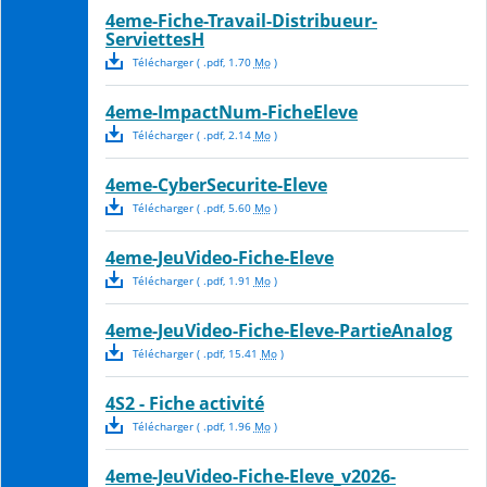
4eme-Fiche-Travail-Distribueur-
ServiettesH
Télécharger
( .
pdf
,
1.70
Mo
)
4eme-ImpactNum-FicheEleve
Télécharger
( .
pdf
,
2.14
Mo
)
4eme-CyberSecurite-Eleve
Télécharger
( .
pdf
,
5.60
Mo
)
4eme-JeuVideo-Fiche-Eleve
Télécharger
( .
pdf
,
1.91
Mo
)
4eme-JeuVideo-Fiche-Eleve-PartieAnalog
Télécharger
( .
pdf
,
15.41
Mo
)
4S2 - Fiche activité
Télécharger
( .
pdf
,
1.96
Mo
)
4eme-JeuVideo-Fiche-Eleve_v2026-