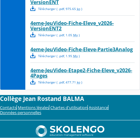
VersionENT
Télécharger
( .
pdf
,
975.65
ko
)
4eme-JeuVideo-Fiche-Eleve_v2026-
VersionENT2
Télécharger
( .
pdf
,
1.05
Mo
)
4eme-JeuVideo-Fiche-Eleve-Partie3Analog
Télécharger
( .
pdf
,
1.95
Mo
)
4eme-JeuVideo-Etape2-Fiche-Eleve_v2026-
4Pages
Télécharger
( .
pdf
,
477.71
ko
)
Collège Jean Rostand BALMA
Contacts
Mentions légales
Chartes d'utilisation
Assistance
Données personnelles