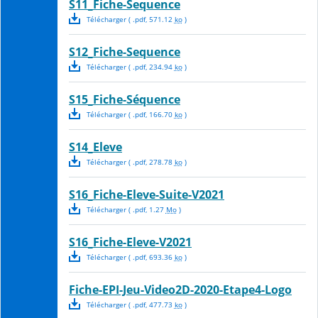
S11_Fiche-Sequence
Télécharger
( .
pdf
,
571.12
ko
)
S12_Fiche-Sequence
Télécharger
( .
pdf
,
234.94
ko
)
S15_Fiche-Séquence
Télécharger
( .
pdf
,
166.70
ko
)
S14_Eleve
Télécharger
( .
pdf
,
278.78
ko
)
S16_Fiche-Eleve-Suite-V2021
Télécharger
( .
pdf
,
1.27
Mo
)
S16_Fiche-Eleve-V2021
Télécharger
( .
pdf
,
693.36
ko
)
Fiche-EPI-Jeu-Video2D-2020-Etape4-Logo
Télécharger
( .
pdf
,
477.73
ko
)