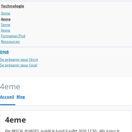
Technologie
3eme
4eme
5eme
6eme
Formation Prof
Ressources
DNB
Se préparer pour l'écrit
Se préparer pour l'oral
4eme
Accueil
Blog
4eme
Par PASCAL PUJADES, publié le lundi 6 juillet 2020 17:50 - Mis à jour le