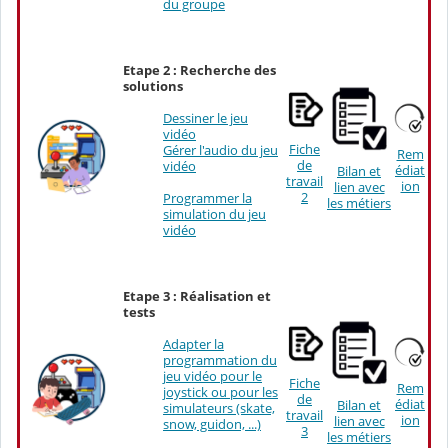
du groupe
Etape 2 : Recherche des
solutions
Dessiner le jeu
vidéo
Fiche
Gérer l'audio du jeu
Rem
de
vidéo
édiat
Bilan et
travail
ion
lien avec
2
Programmer la
les métiers
simulation du jeu
vidéo
Etape 3 : Réalisation et
tests
Adapter la
programmation du
jeu vidéo pour le
Fiche
Rem
joystick ou pour les
de
édiat
Bilan et
simulateurs (skate,
travail
ion
lien avec
snow, guidon, ...)
3
les métiers