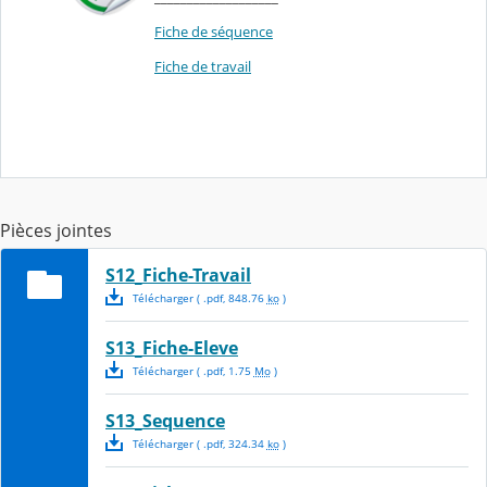
Fiche de séquence
Fiche de travail
Pièces jointes
S12_Fiche-Travail
Télécharger
( .
pdf
,
848.76
ko
)
S13_Fiche-Eleve
Télécharger
( .
pdf
,
1.75
Mo
)
S13_Sequence
Télécharger
( .
pdf
,
324.34
ko
)