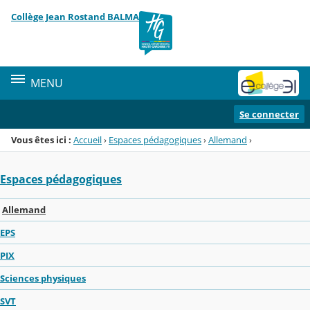
Panneau de gestion des cookies
Collège Jean Rostand BALMA
Menu de la rubrique
Contenu
MENU
Se connecter
Vous êtes ici :
Accueil
›
Espaces pédagogiques
›
Allemand
›
Espaces pédagogiques
Allemand
EPS
PIX
Sciences physiques
SVT