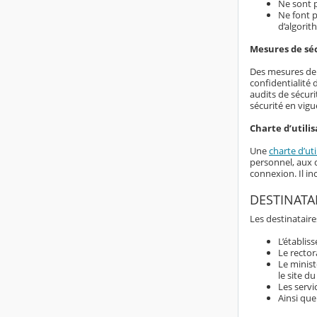
Ne sont p
Ne font p
d’algorit
Mesures de sé
Des mesures de s
confidentialité
audits de sécuri
sécurité en vigu
Charte d’utilis
Une
charte d’uti
personnel, aux d
connexion. Il i
DESTINATA
Les destinataire
L’établis
Le rector
Le minist
le site d
Les servi
Ainsi que