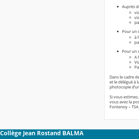
Auprès du
vi
vi
pa
Pour un d
à 
pa
Pour un d
A 
Vi
Pa
Dans le cadre de
et le délégué à
photocopie d’un 
Si vous estimez
vous avez la pos
Fontenoy – TSA 8
Collège Jean Rostand BALMA