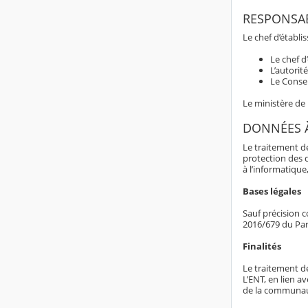
RESPONSAB
Le chef d’établ
Le chef d
L’autorit
Le Consei
Le ministère de
DONNÉES 
Le traitement d
protection des 
à l’informatique,
Bases légales
Sauf précision c
2016/679 du Par
Finalités
Le traitement d
L’ENT, en lien av
de la communaut