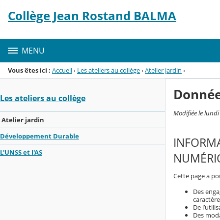
Panneau de gestion des cookies
Collège Jean Rostand BALMA
Menu de la rubrique
Contenu
MENU
Vous êtes ici :
Accueil
›
Les ateliers au collège
›
Atelier jardin
›
Donnée
Les ateliers au collège
Modifiée le lund
Atelier jardin
Développement Durable
INFORMA
L'UNSS et l'AS
NUMÉRIQ
Cette page a pou
Des enga
caractère
De l’util
Des modal