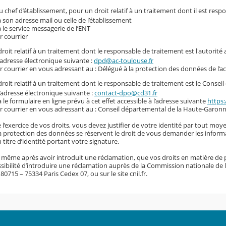
 chef d’établissement, pour un droit relatif à un traitement dont il est resp
a son adresse mail ou celle de l’établissement
a le service messagerie de l’ENT
r courrier
roit relatif à un traitement dont le responsable de traitement est l'autorité
l’adresse électronique suivante :
dpd@ac-toulouse.fr
r courrier en vous adressant au : Délégué à la protection des données de l’
roit relatif à un traitement dont le responsable de traitement est le Conse
l’adresse électronique suivante :
contact-dpo@cd31.fr
a le formulaire en ligne prévu à cet effet accessible à l’adresse suivante
https:
r courrier en vous adressant au : Conseil départemental de la Haute-Garonn
 l’exercice de vos droits, vous devez justifier de votre identité par tout moye
 la protection des données se réservent le droit de vous demander les inform
titre d’identité portant votre signature.
, même après avoir introduit une réclamation, que vos droits en matière de 
sibilité d’introduire une réclamation auprès de la Commission nationale de l’i
0715 – 75334 Paris Cedex 07, ou sur le site cnil.fr.