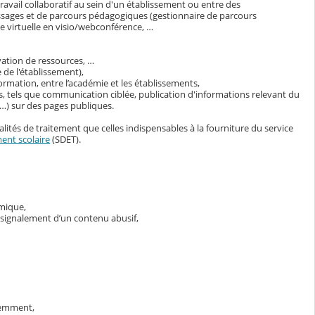
avail collaboratif au sein d'un établissement ou entre des
ssages et de parcours pédagogiques (gestionnaire de parcours
 virtuelle en visio/webconférence, …
vation de ressources, …
 de l'établissement),
ormation, entre l’académie et les établissements,
s, tels que communication ciblée, publication d'informations relevant du
s…) sur des pages publiques.
lités de traitement que celles indispensables à la fourniture du service
ent scolaire
(SDET).
émique,
e signalement d’un contenu abusif,
demment,