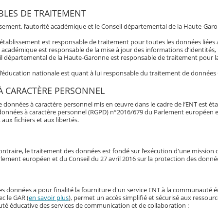
LES DE TRAITEMENT
issement, l’autorité académique et le Conseil départemental de la Haute-Garo
’établissement est responsable de traitement pour toutes les données liée
é académique est responsable de la mise à jour des informations d’identités,
l départemental de la Haute-Garonne est responsable de traitement pour la 
 l’éducation nationale est quant à lui responsable du traitement de données
À CARACTÈRE PERSONNEL
e données à caractère personnel mis en œuvre dans le cadre de l’ENT est éta
données à caractère personnel (RGPD) n°2016/679 du Parlement européen et du 
 aux fichiers et aux libertés.
ontraire, le traitement des données est fondé sur l’exécution d'une mission d'
lement européen et du Conseil du 27 avril 2016 sur la protection des donné
es données a pour finalité la fourniture d'un service ENT à la communauté 
ec le GAR (
en savoir plus
), permet un accès simplifié et sécurisé aux ressour
é éducative des services de communication et de collaboration :