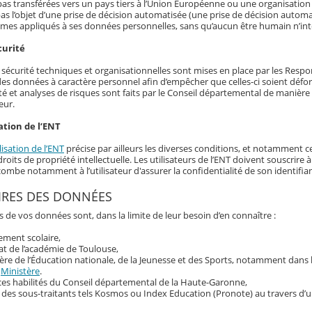
as transférées vers un pays tiers à l’Union Européenne ou une organisation 
as l’objet d’une prise de décision automatisée (une prise de décision automat
hmes appliqués à ses données personnelles, sans qu’aucun être humain n’int
curité
écurité techniques et organisationnelles sont mises en place par les Responsa
 des données à caractère personnel afin d’empêcher que celles-ci soient déf
té et analyses de risques sont faits par le Conseil départemental de manière r
eur.
ation de l’ENT
lisation de l’ENT
précise par ailleurs les diverses conditions, et notamment ce
roits de propriété intellectuelle. Les utilisateurs de l’ENT doivent souscrir
ncombe notamment à l’utilisateur d'assurer la confidentialité de son identif
IRES DES DONNÉES
s de vos données sont, dans la limite de leur besoin d’en connaître :
sement scolaire,
at de l’académie de Toulouse,
ère de l’Éducation nationale, de la Jeunesse et des Sports, notamment dans
u
Ministère
.
ces habilités du Conseil départemental de la Haute-Garonne,
 des sous-traitants tels Kosmos ou Index Education (Pronote) au travers d’u