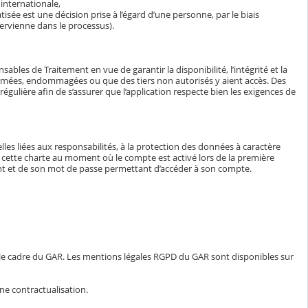
internationale,
isée est une décision prise à l’égard d’une personne, par le biais
ervienne dans le processus).
bles de Traitement en vue de garantir la disponibilité, l’intégrité et la
ormées, endommagées ou que des tiers non autorisés y aient accès. Des
égulière afin de s’assurer que l’application respecte bien les exigences de
lles liées aux responsabilités, à la protection des données à caractère
e à cette charte au moment où le compte est activé lors de la première
iant et de son mot de passe permettant d’accéder à son compte.
 le cadre du GAR. Les mentions légales RGPD du GAR sont disponibles sur
ne contractualisation.