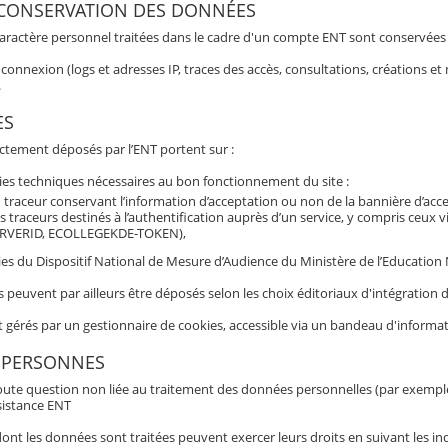
 CONSERVATION DES DONNÉES
aractère personnel traitées dans le cadre d'un compte ENT sont conservées po
connexion (logs et adresses IP, traces des accès, consultations, créations 
.
ES
ectement déposés par l’ENT portent sur :
ies techniques nécessaires au bon fonctionnement du site :
 traceur conservant l’information d’acceptation ou non de la bannière d’acc
s traceurs destinés à l’authentification auprès d’un service, y compris ceux 
RVERID, ECOLLEGEKDE-TOKEN),
es du Dispositif National de Mesure d’Audience du Ministère de l’Education N
s peuvent par ailleurs être déposés selon les choix éditoriaux d'intégratio
t gérés par un gestionnaire de cookies, accessible via un bandeau d'informat
 PERSONNES
oute question non liée au traitement des données personnelles (par exemple b
sistance ENT
nt les données sont traitées peuvent exercer leurs droits en suivant les ind