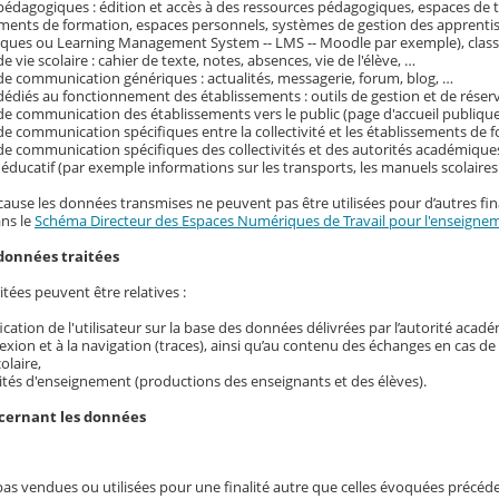
pédagogiques : édition et accès à des ressources pédagogiques, espaces de tr
ements de formation, espaces personnels, systèmes de gestion des apprenti
ques ou Learning Management System -- LMS -- Moodle par exemple), classe
e vie scolaire : cahier de texte, notes, absences, vie de l'élève, …
de communication génériques : actualités, messagerie, forum, blog, …
dédiés au fonctionnement des établissements : outils de gestion et de réser
de communication des établissements vers le public (page d'accueil publique
de communication spécifiques entre la collectivité et les établissements de f
de communication spécifiques des collectivités et des autorités académique
ducatif (par exemple informations sur les transports, les manuels scolaire
cause les données transmises ne peuvent pas être utilisées pour d’autres fina
ans le
Schéma Directeur des Espaces Numériques de Travail pour l'enseignem
données traitées
tées peuvent être relatives :
ification de l'utilisateur sur la base des données délivrées par l’autorité acad
exion et à la navigation (traces), ainsi qu’au contenu des échanges en cas d
colaire,
ités d'enseignement (productions des enseignants et des élèves).
ncernant les données
pas vendues ou utilisées pour une finalité autre que celles évoquées précé