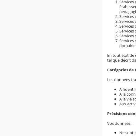
Services 
établiss
pédagogi
Services d
Services 
Services 
Services 
Services 
Services 
domaine é
En tout état de 
tel que décrit d
Catégories de 
Les données trai
A l’ident
A la conn
A la vie s
Aux activ
Précisions co
Vos données :
Ne sont 