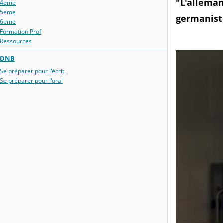
"L'alleman
4eme
5eme
germanist
6eme
Formation Prof
Ressources
DNB
Se préparer pour l'écrit
Se préparer pour l'oral