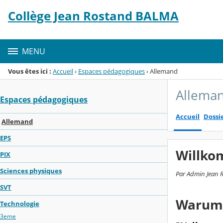
Panneau de gestion des cookies
Collège Jean Rostand BALMA
Menu de la rubrique
Contenu
MENU
Vous êtes ici :
Accueil
›
Espaces pédagogiques
›
Allemand
Allema
Espaces pédagogiques
Accueil
Dossi
Allemand
EPS
Willko
PIX
Sciences physiques
Par Admin Jean R
SVT
Warum 
Technologie
3eme